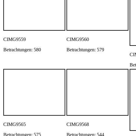
CIMG9559
CIMG9560
Betrachtungen: 580
Betrachtungen: 579
CI
Bet
CIMG9565
CIMG9568
Betrachtungen: 575
Betrachtungen: 544