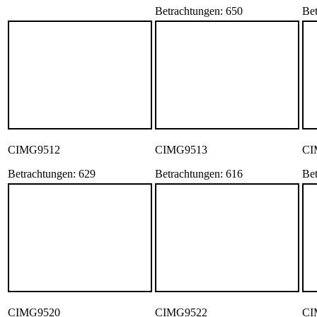
Betrachtungen: 650
Bet
CIMG9512
CIMG9513
CI
Betrachtungen: 629
Betrachtungen: 616
Bet
CIMG9520
CIMG9522
CI