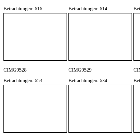
Betrachtungen: 616
Betrachtungen: 614
Bet
CIMG9528
CIMG9529
CI
Betrachtungen: 653
Betrachtungen: 634
Bet