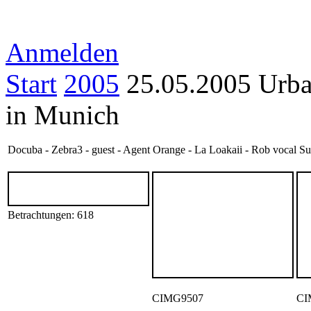
Anmelden
Start
2005
25.05.2005 Urban
in Munich
Docuba - Zebra3 - guest - Agent Orange - La Loakaii - Rob vocal 
Betrachtungen: 618
CIMG9507
CI