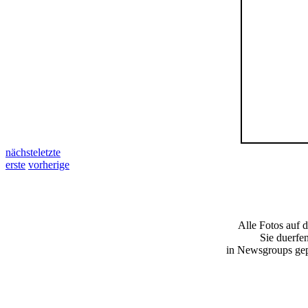
nächste
letzte
erste
vorherige
Alle Fotos auf d
Sie duerfen
in Newsgroups gepo